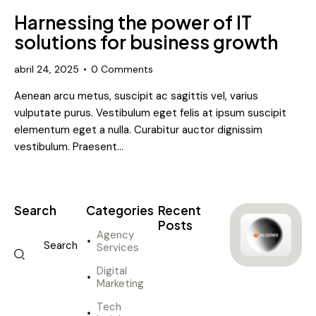
Harnessing the power of IT
solutions for business growth
abril 24, 2025
0
Comments
Aenean arcu metus, suscipit ac sagittis vel, varius
vulputate purus. Vestibulum eget felis at ipsum suscipit
elementum eget a nulla. Curabitur auctor dignissim
vestibulum. Praesent…
Search
Categories
Recent
Posts
Agency
Services
DIGITAL
MARKETING
Digital
I
Marketing
n
Tech
n