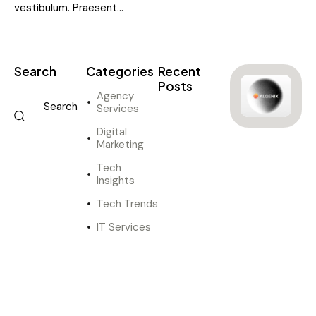
vestibulum. Praesent…
Search
Categories
Recent
Posts
Agency
Services
DIGITAL
MARKETING
Digital
I
Marketing
n
Tech
n
Insights
o
v
Tech Trends
a
IT Services
t
i
v
e
t
e